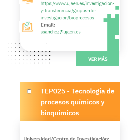
https://www.ujaen.es/investigacion-
y-transferencia/grupos-de-
investigacion/bioprocesos
Email:
ssanchez@ujaen.es
TEP025 - Tecnología de
procesos químicos y
bioquímicos
Universidad/Centro de Investigación: