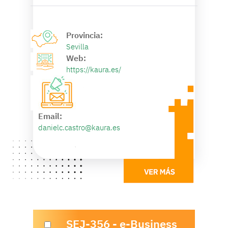
Provincia:
Sevilla
Web:
https://kaura.es/
Email:
danielc.castro@kaura.es
SEJ-356 - e-Business