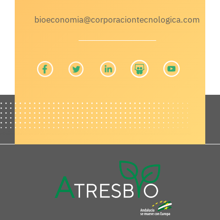
bioeconomia@corporaciontecnologica.com