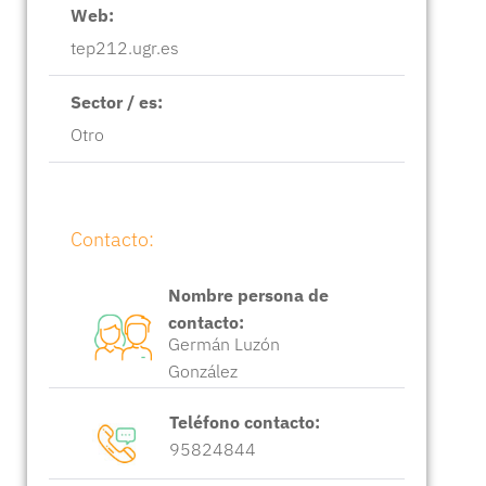
Web:
tep212.ugr.es
Sector / es:
Otro
Contacto:
Nombre persona de
contacto:
Germán Luzón
González
Teléfono contacto:
95824844