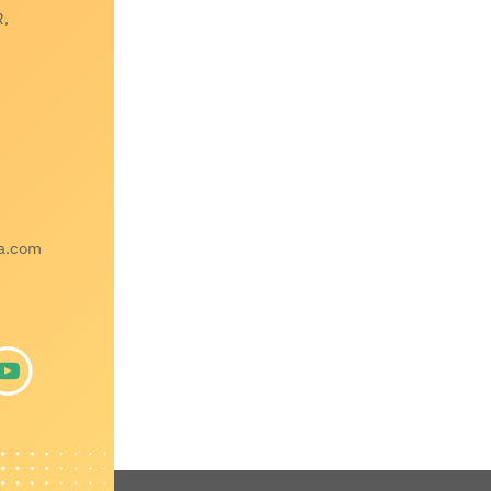
R,
a.com