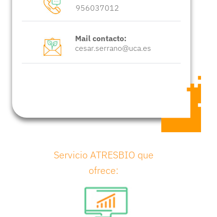
956037012
Mail contacto:
cesar.serrano@uca.es
Servicio ATRESBIO que
ofrece: