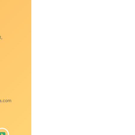
R,
a.com