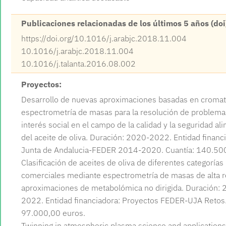
Publicaciones relacionadas de los últimos 5 años (doi
https://doi.org/10.1016/j.arabjc.2018.11.004
10.1016/j.arabjc.2018.11.004
10.1016/j.talanta.2016.08.002
Proyectos:
Desarrollo de nuevas aproximaciones basadas en cromat
espectrometría de masas para la resolución de problema
interés social en el campo de la calidad y la seguridad al
del aceite de oliva. Duración: 2020-2022. Entidad financ
Junta de Andalucia-FEDER 2014-2020. Cuantía: 140.500
Clasificación de aceites de oliva de diferentes categorías
comerciales mediante espectrometría de masas de alta r
aproximaciones de metabolómica no dirigida. Duración:
2022. Entidad financiadora: Proyectos FEDER-UJA Retos.
97.000,00 euros.
Twinning in atmospheric plasma science and applications