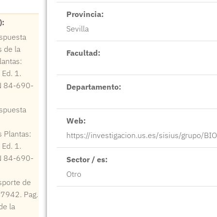
Provincia:
):
Sevilla
espuesta
s de la
Facultad:
lantas:
Ed. 1.
BN 84-690-
Departamento:
espuesta
Web:
s Plantas:
https://investigacion.us.es/sisius/grupo/B
Ed. 1.
BN 84-690-
Sector / es:
Otro
sporte de
 7942. Pag.
de la