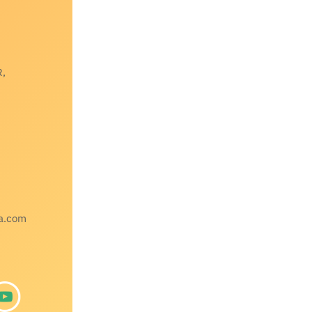
R,
a.com