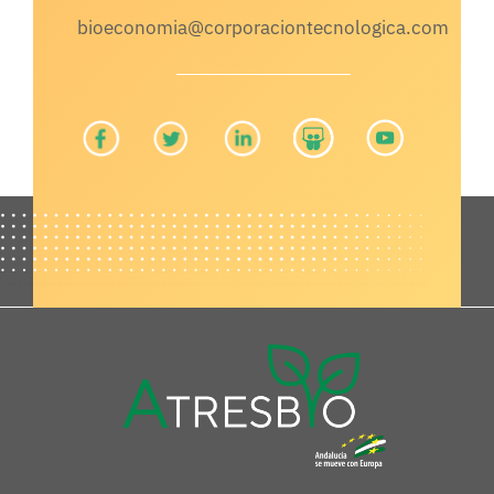
bioeconomia@corporaciontecnologica.com